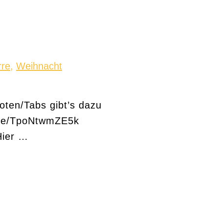
rre
,
Weihnacht
oten/Tabs gibt’s dazu
u.be/TpoNtwmZE5k
Hier …